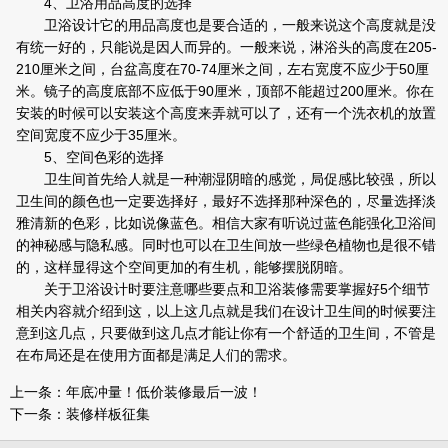
4、卫浴用品高度的选择
卫浴设计它的用品高度也是要合适的，一般来说这个高度就是没
有统一好的，只能说是因人而异的。一般来说，淋浴头的高度在205-
210厘米之间，台盆高度在70-74厘米之间，左右宽度不应少于50厘
米。镜子的高度底部不应低于90厘米，顶部不能超过200厘米。你在
安装的时候可以安装这个高度来弄就可以了，还有一个洗衣机的放置
空间宽度不应少于35厘米。
5、空间色彩的选择
卫生间首先给人就是一种潮湿阴暗的感觉，局促感比较强，所以
卫生间的颜色也一定要选择好，最好不选择那种深色的，尽量选择淡
雅清新的色彩，比如说像蓝色。相信大家有听说过蓝色能强化卫浴间
的神秘感与隐私感。同时也可以在卫生间放一些绿色植物也是很不错
的，这样显得这个空间更加的有生机，能够摆脱阴暗。
关于卫浴设计时要注意哪些要点和卫浴装修需要掌握好5个细节
相关内容就介绍到这，以上这几点就是我们在设计卫生间的时候要注
意到这几点，只要做到这几点才能让你有一个舒适的卫生间，不管是
在布局还是在使用方面都是满足人们的需求。
上一条：
年底冲量！低价装修最后一波！
下一条：
装修样板征集