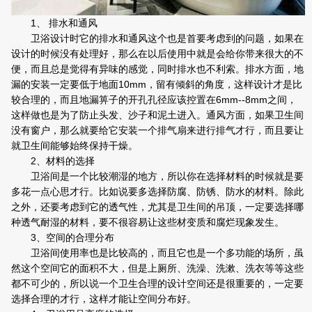
1、 排水和通风
卫浴设计时它的排水和通风这个也是首要考虑到的问题，如果在
设计的时候没有处理好，那么在以后使用中就是会给你带来很大的不
便，而且总是觉得有异味的感觉，同时排水也不利索。排水方面，地
漏的安装一定要低于地面10mm，留有倾斜的角度，这样设计才是比
较合理的，而且地漏箅子的开孔孔径应该控置在6mm--8mm之间，
这样做也是为了防止头发、沙子和泥土进入。通风方面，如果卫生间
没有窗户，那么就要给它安装一个排气扇来进行排气才行，而且要让
就卫生间能够始终保持干燥。
2、材料的选择
卫浴间是一个比较潮湿的地方，所以你在选择材料的时候就是要
多花一点心思才行。比如说要多选择防腐、防锈、防水的材料。除此
之外，还要考虑到它的透气性，尤其是卫生间的吊顶，一定要选择哪
种透气耐湿的材料，要不很容易让这些材变质和腐烂现象发生。
3、空间的合理分布
卫浴间使用率也是比较高的，而且它也是一个多功能的场所，虽
然这个空间它的面积不大，但是上厕所、洗澡、洗漱、洗衣等等这些
都不可少的，所以说一个卫生合理的设计空间还是很重要的，一定要
选择合理的才行，这样才能让空间分布好。