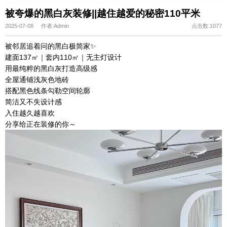
被夸爆的黑白灰装修||越住越爱的秘密110平米
2025-07-08 作者:Admin
点击数:1077
被邻居追着问的黑白极简家✨
建面137㎡｜套内110㎡｜无主灯设计
用最纯粹的黑白灰打造高级感
全屋通铺浅灰色地砖
搭配黑色线条勾勒空间轮廓
简洁又不失设计感
入住越久越喜欢
分享给正在装修的你～