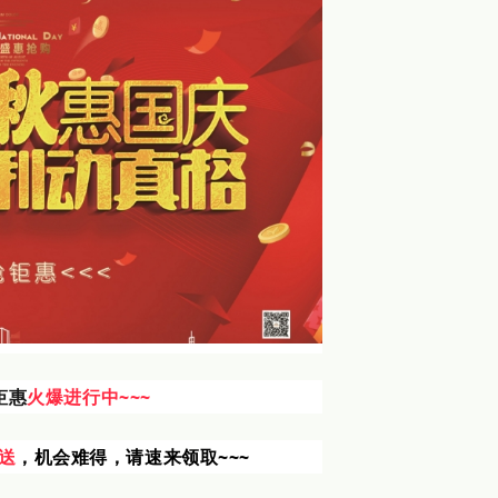
钜惠
火爆进行中~~~
送
，机会难得，请速来领取~~~